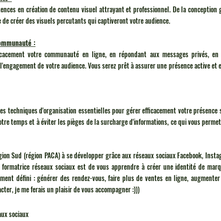
nces en création de contenu visuel attrayant et professionnel. De la conception g
 de créer des visuels percutants qui captiveront votre audience.
communauté :
icacement votre communauté en ligne, en répondant aux messages privés, en i
'engagement de votre audience. Vous serez prêt à assurer une présence active et e
s techniques d'organisation essentielles pour gérer efficacement votre présence su
tre temps et à éviter les pièges de la surcharge d'informations, ce qui vous permet
égion Sud (région PACA) à se développer grâce aux réseaux sociaux Facebook, Instag
 formatrice réseaux sociaux est de vous apprendre à créer une identité de marqu
lement défini : générer des rendez-vous, faire plus de ventes en ligne, augmenter l
cter, je me ferais un plaisir de vous accompagner :)))
aux sociaux