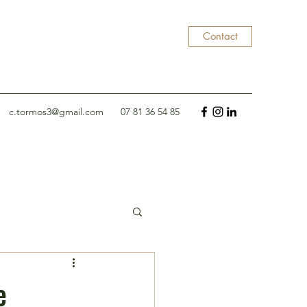
Contact
c.tormos3@gmail.com
07 81 36 54 85
e