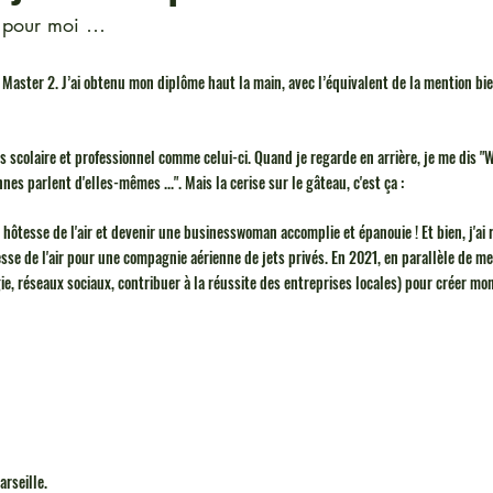
é pour moi … 
 Master 2. J’ai obtenu mon diplôme haut la main, avec l’équivalent de la mention bie
rs scolaire et professionnel comme celui-ci. Quand je regarde en arrière, je me dis "W
nnes parlent d'elles-mêmes ...". Mais la cerise sur le gâteau, c'est ça :
e hôtesse de l'air et devenir une businesswoman accomplie et épanouie ! Et bien, j'ai 
tesse de l'air pour une compagnie aérienne de jets privés. En 2021, en parallèle de mes
e, réseaux sociaux, contribuer à la réussite des entreprises locales) pour créer mon
rseille. 