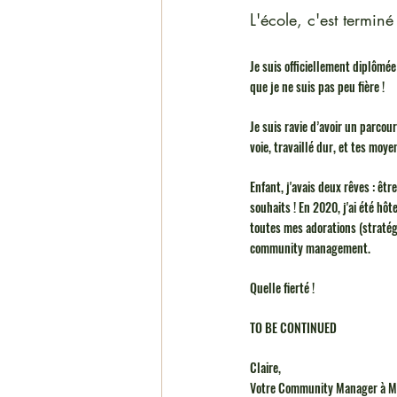
L'école, c'est termin
Je suis officiellement diplômée
que je ne suis pas peu fière ! 
Je suis ravie d’avoir un parcou
voie, travaillé dur, et tes moye
Enfant, j'avais deux rêves : êtr
souhaits ! En 2020, j'ai été hô
toutes mes adorations (stratégi
community management. 
Quelle fierté ! 
TO BE CONTINUED 
Claire, 
Votre Community Manager à Ma